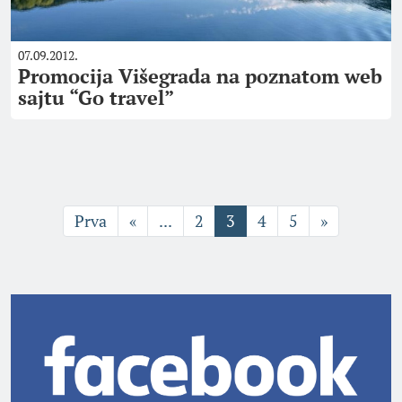
07.09.2012.
Promocija Višegrada na poznatom web
sajtu “Go travel”
Prva
«
...
2
3
4
5
»