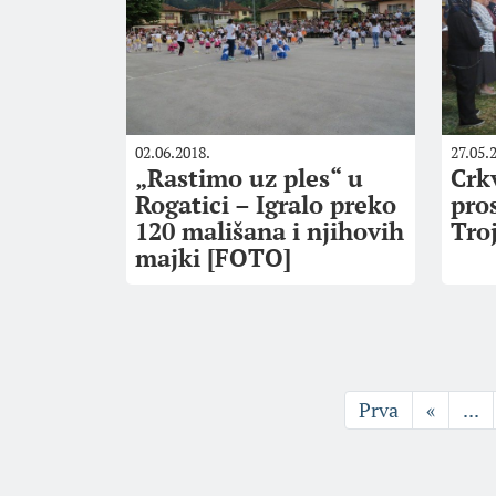
02.06.2018.
27.05.
„Rastimo uz ples“ u
Crk
Rogatici – Igralo preko
pro
120 mališana i njihovih
Tro
majki [FOTO]
Prva
«
...