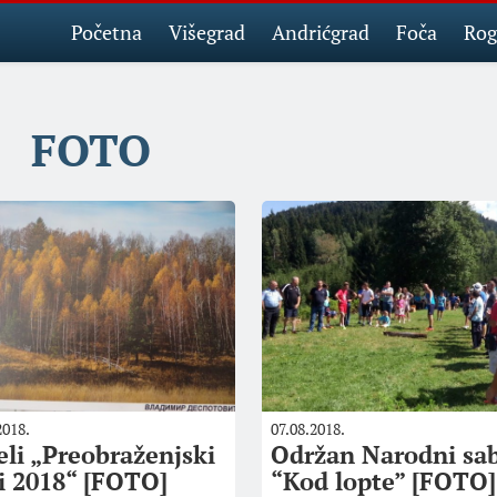
Početna
Višegrad
Andrićgrad
Foča
Rog
FOTO
2018.
07.08.2018.
eli „Preobraženjski
Održan Narodni sa
i 2018“ [FOTO]
“Kod lopte” [FOTO]