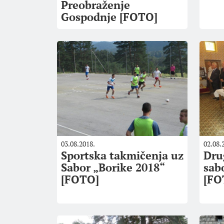
Preobraženje
Gospodnje [FOTO]
03.08.2018.
02.08.
Sportska takmičenja uz
Dru
Sabor „Borike 2018“
sab
[FOTO]
[FO