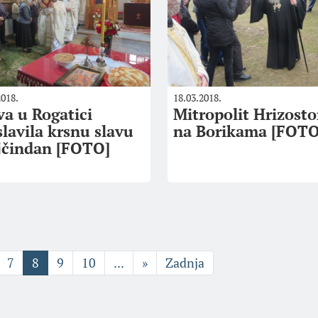
2018.
18.03.2018.
va u Rogatici
Mitropolit Hrizost
slavila krsnu slavu
na Borikama [FOTO
jčindan [FOTO]
7
8
9
10
...
»
Zadnja