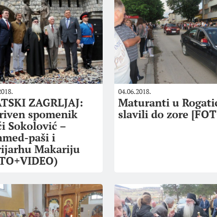
2018.
04.06.2018.
TSKI ZAGRLJAJ:
Maturanti u Rogati
riven spomenik
slavili do zore [FO
ći Sokolović –
med-paši i
rijarhu Makariju
TO+VIDEO)