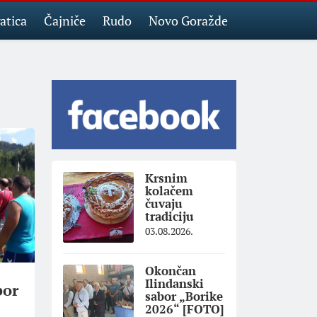
atica
Čajniče
Rudo
Novo Goražde
Krsnim
kolačem
čuvaju
tradiciju
03.08.2026.
Okončan
Ilindanski
bor
sabor „Borike
2026“ [FOTO]