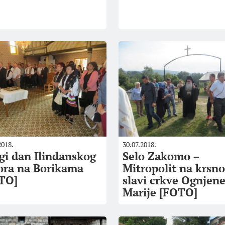
2018.
30.07.2018.
gi dan Ilindanskog
Selo Zakomo –
ora na Borikama
Mitropolit na krsno
TO]
slavi crkve Ognjen
Marije [FOTO]