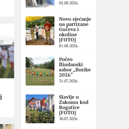
02.08.2026.
Novo sjećanje
na partizane
Gučeva i
okoline
[FOTO]
01.08.2026.
Počeo
Ilindanski
sabor „Borike
2026“
31.07.2026.
j
Slavlje u
Zakomu kod
e
Rogatice
[FOTO]
30.07.2026.