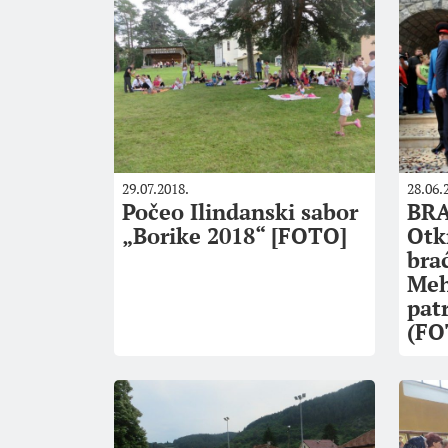
29.07.2018.
28.06.
Počeo Ilindanski sabor
BRA
„Borike 2018“ [FOTO]
Otk
bra
Meh
pat
(FO